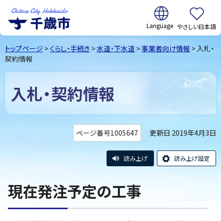
翻訳:
やさしい日本語
千歳市
Chitose
トップページ
>
くらし・手続き
>
水道・下水道
>
事業者向け情報
> 入札・
City Hokkaido
契約情報
入札・契約情報
更新日 2019年4月3日
ページ番号1005647
読み上げ
読み上げ設定
現在発注予定の工事