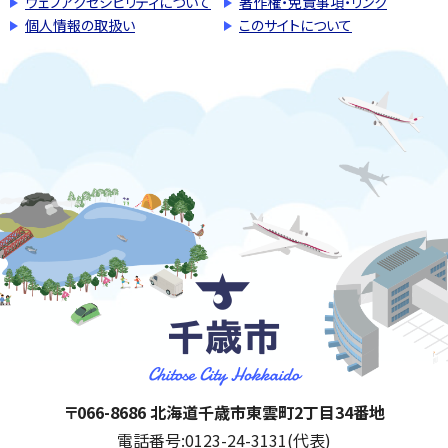
ウェブアクセシビリティについて
著作権・免責事項・リンク
個人情報の取扱い
このサイトについて
千歳市
住所:
〒066-8686 北海道千歳市東雲町2丁目34番地
電話番号:
0123-24-3131(代表)