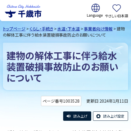
翻訳:
やさしい日本語
千歳市
Chitose
トップページ
>
くらし・手続き
>
水道・下水道
>
事業者向け情報
> 建物
City Hokkaido
の解体工事に伴う給水装置破損事故防止のお願いについて
建物の解体工事に伴う給水
装置破損事故防止のお願い
について
更新日 2024年1月11日
ページ番号1003528
読み上げ
読み上げ設定