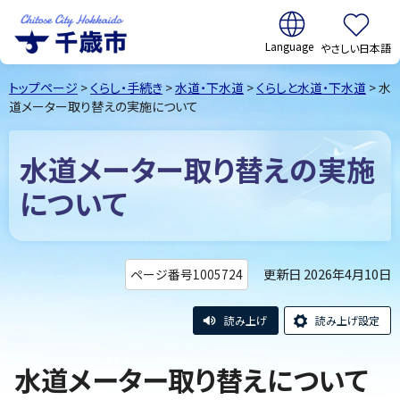
翻訳:
やさしい日本語
千歳市
Chitose
トップページ
>
くらし・手続き
>
水道・下水道
>
くらしと水道・下水道
> 水
City Hokkaido
道メーター取り替えの実施について
水道メーター取り替えの実施
について
更新日 2026年4月10日
ページ番号1005724
読み上げ
読み上げ設定
水道メーター取り替えについて