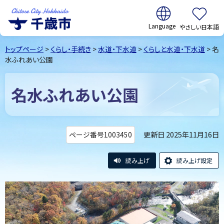
翻訳:
やさしい日本語
千歳市
Chitose
トップページ
>
くらし・手続き
>
水道・下水道
>
くらしと水道・下水道
> 名
City Hokkaido
水ふれあい公園
名水ふれあい公園
更新日 2025年11月16日
ページ番号1003450
読み上げ
読み上げ設定