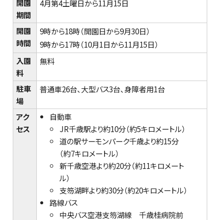
開園
4月第4土曜日から11月15日
期間
開園
9時から18時（開園日から9月30日）
時間
9時から17時（10月1日から11月15日）
入園
無料
料
駐車
普通車26台、大型バス3台、身障者用1台
場
アク
自動車
セス
JR千歳駅より約10分（約5キロメートル）
道の駅サーモンパーク千歳より約15分
（約7キロメートル）
新千歳空港より約20分（約11キロメート
ル）
支笏湖畔より約30分（約20キロメートル）
路線バス
中央バス空港支笏湖線 千歳桂病院前