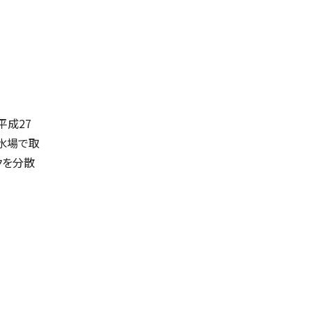
平成27
水場で取
クを分散