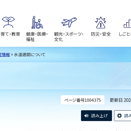
子育て・教育
健康・医療・
観光・スポーツ・
防災・安全
しごと
福祉
文化
営情報
> 水道週間について
更新日 20
ページ番号1004375
読み上げ
読