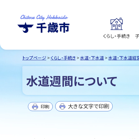
くらし・手続き
千歳市
Chitose City
Hokkaido
トップページ
>
くらし・手続き
>
水道・下水道
>
水道・下水道経
水道週間について
大きな文字で印刷
印刷