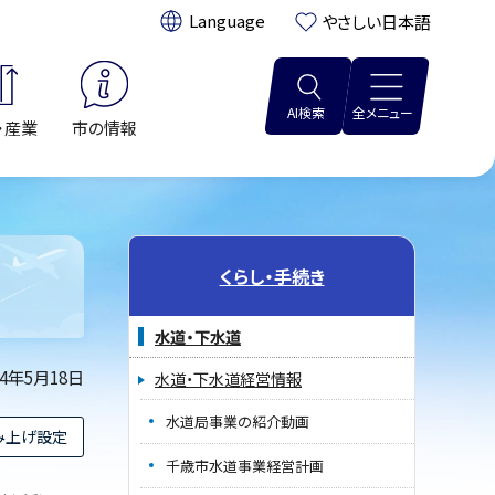
翻訳:
やさしい日本語
AI検索
全メニュー
・産業
市の情報
くらし・手続き
水道・下水道
24年5月18日
水道・下水道経営情報
水道局事業の紹介動画
み上げ設定
千歳市水道事業経営計画