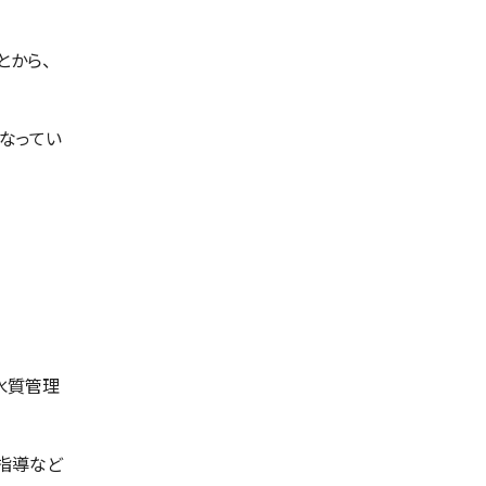
とから、
なってい
水質管理
指導など