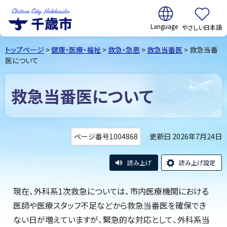
翻訳:
やさしい日本語
千歳市
Chitose
トップページ
>
健康・医療・福祉
>
救急・急患
>
救急当番医
> 救急当番
City Hokkaido
医について
救急当番医について
更新日 2026年7月24日
ページ番号1004868
読み上げ
読み上げ設定
現在、外科系1次救急については、市内医療機関における
医師や医療スタッフ不足などから救急当番医を確保でき
ない日が増えていますが、緊急的な対応として、外科系当