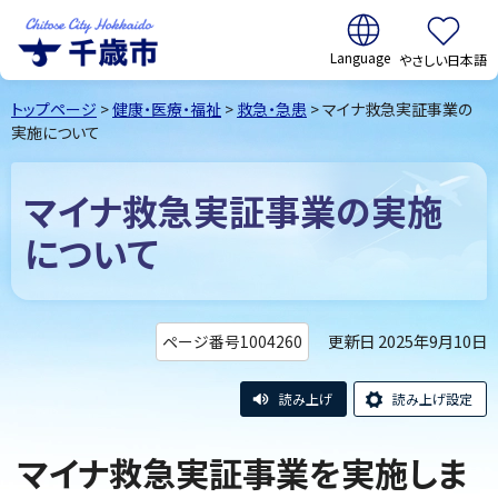
翻訳:
やさしい日本語
千歳市
Chitose
トップページ
>
健康・医療・福祉
>
救急・急患
> マイナ救急実証事業の
City Hokkaido
実施について
マイナ救急実証事業の実施
について
更新日 2025年9月10日
ページ番号1004260
読み上げ
読み上げ設定
マイナ救急実証事業を実施しま