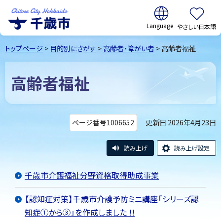
翻訳:
やさしい日本語
千歳市
Chitose
トップページ
>
目的別にさがす
>
高齢者・障がい者
> 高齢者福祉
City Hokkaido
高齢者福祉
更新日 2026年4月23日
ページ番号1006652
読み上げ
読み上げ設定
千歳市介護福祉分野資格取得助成事業
【認知症対策】千歳市介護予防ミニ講座「シリーズ認
知症①から③」を作成しました !!