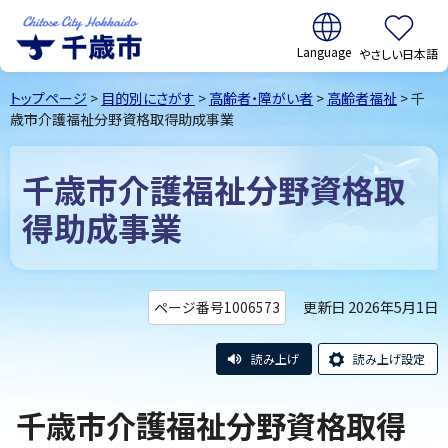
翻訳:
やさしい日本語
千歳市
Chitose
トップページ
>
目的別にさがす
>
高齢者・障がい者
>
高齢者福祉
> 千
City Hokkaido
歳市介護福祉分野資格取得助成事業
千歳市介護福祉分野資格取
得助成事業
更新日 2026年5月1日
ページ番号1006573
読み上げ
読み上げ設定
千歳市介護福祉分野資格取得