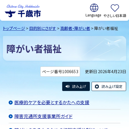
翻訳:
やさしい日本語
千歳市
Chitose
トップページ
>
目的別にさがす
>
高齢者・障がい者
> 障がい者福祉
City Hokkaido
障がい者福祉
更新日 2026年4月23日
ページ番号1006653
読み上げ
読み上げ設定
医療的ケアを必要とするかたへの支援
障害児通所支援事業所ガイド