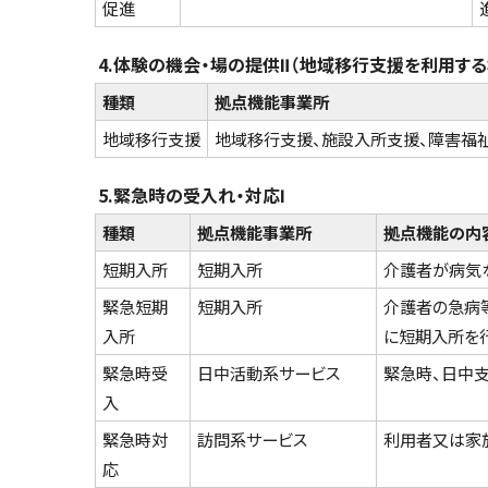
促進
4.体験の機会・場の提供Ⅱ（地域移行支援を利用する
種類
拠点機能事業所
地域移行支援
地域移行支援、施設入所支援、障害福
5.緊急時の受入れ・対応Ⅰ
種類
拠点機能事業所
拠点機能の内
短期入所
短期入所
介護者が病気
緊急短期
短期入所
介護者の急病
入所
に短期入所を
緊急時受
日中活動系サービス
緊急時、日中
入
緊急時対
訪問系サービス
利用者又は家
応