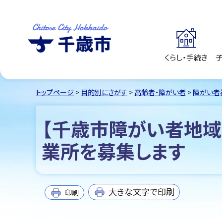
くらし・手続き
千歳市
Chitose City
Hokkaido
トップページ
>
目的別にさがす
>
高齢者・障がい者
>
障がい者
【千歳市障がい者地
業所を募集します
大きな文字で印刷
印刷