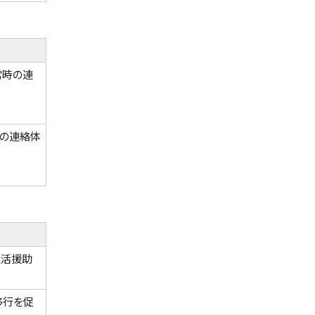
常時の連
時の連絡体
生活援助
移行を促