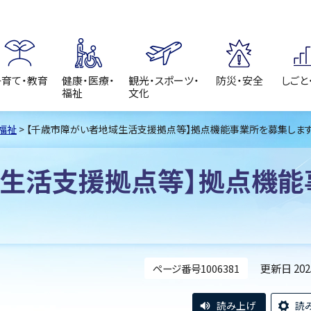
子育て・教育
健康・医療・
観光・スポーツ・
防災・安全
しごと
福祉
文化
福祉
> 【千歳市障がい者地域生活支援拠点等】拠点機能事業所を募集しま
域生活支援拠点等】拠点機能
更新日 20
ページ番号1006381
読み上げ
読