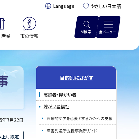
翻訳:
やさしい日本語
AI検索
全メニュー
・産業
市の情報
す
事
目的別にさがす
高齢者・障がい者
障がい者福祉
医療的ケアを必要とするかたへの支援
25年7月22日
障害児通所支援事業所ガイド
み上げ設定