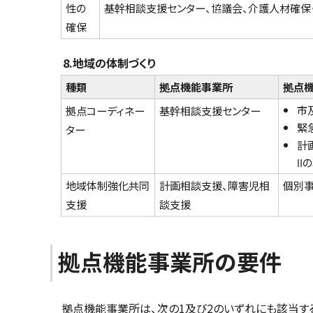
性の
基幹相談支援センター、協議会、介護人材確保
確保
8.地域の体制づくり
種類
拠点機能事業所
拠点
市
拠点コーディネー
基幹相談支援センター
緊
ター
計
Ⅱ
地域体制強化共同
計画相談支援、障害児相
個別事
支援
談支援
拠点機能事業所の要件
拠点機能事業所は、次の1及び2のいずれにも該当す