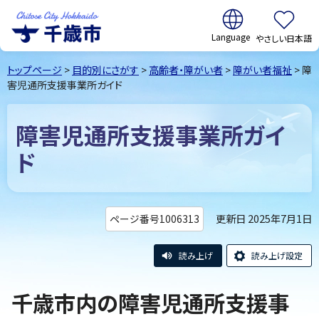
翻訳:
やさしい日本語
千歳市
Chitose
トップページ
>
目的別にさがす
>
高齢者・障がい者
>
障がい者福祉
> 障
City Hokkaido
害児通所支援事業所ガイド
障害児通所支援事業所ガイ
ド
更新日 2025年7月1日
ページ番号1006313
読み上げ
読み上げ設定
千歳市内の障害児通所支援事