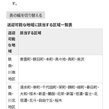
す。
表の幅を切り替える
送迎可能な地域に該当する区域一覧表
送迎
該当する区域
可能
な地
域
鉄
東雲町・朝日町・本町・真々地・真町・泉沢
南・
川南
地区
鉄
清水町・幸町・千代田町・栄町・錦町・緑町・春日町・
南・
大和・桂木・新星・蘭越・北栄・新富・信濃・富士・北
川北
信濃・北斗・自由ケ丘・桜木
地区