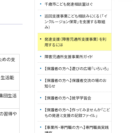
千歳市こども発達相談室はぐ
巡回支援事業こども相談みにくる（「イ
ンクルージョン保育」を支援する取組
み）
発達支援（障害児通所支援事業）を利
用するには
障害児通所支援事業所ガイド
ための支
【保護者の方へ】遊びの広場「いろいろ」
、生活能
【保護者の方へ】保護者交流の場のお
知らせ
集団生活
【保護者の方へ】就学学習会
【保護者の方へ】作ってみませんか「こど
の習得や
もの発達と支援の記録ファイル」
【事業所・専門職の方へ】専門職員実践
講座