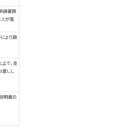
申請書類
ことが客
等により調
た上で、支
お渡しし
項説明書の