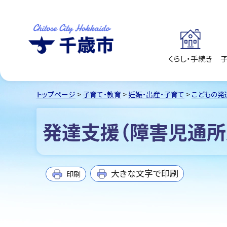
くらし・手続き
千歳市
Chitose City
Hokkaido
トップページ
>
子育て・教育
>
妊娠・出産・子育て
>
こどもの発
発達支援（障害児通所
大きな文字で印刷
印刷