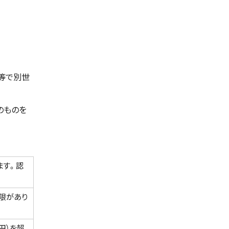
等で別世
のものを
ます。認
限があり
円）を超