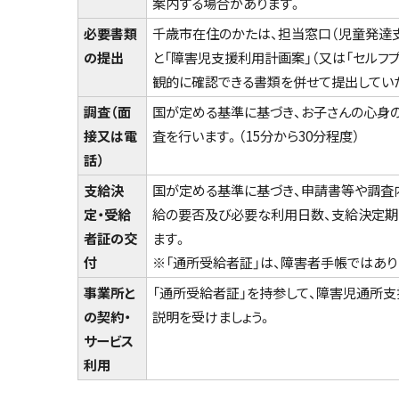
案内する場合があります。
必要書類
千歳市在住のかたは、担当窓口（児童発達
の提出
と「障害児支援利用計画案」（又は「セルフ
観的に確認できる書類を併せて提出してい
調査（面
国が定める基準に基づき、お子さんの心身
接又は電
査を行います。（15分から30分程度）
話）
支給決
国が定める基準に基づき、申請書等や調査内
定・受給
給の要否及び必要な利用日数、支給決定期
者証の交
ます。
付
※「通所受給者証」は、障害者手帳ではあり
事業所と
「通所受給者証」を持参して、障害児通所
の契約・
説明を受けましょう。
サービス
利用