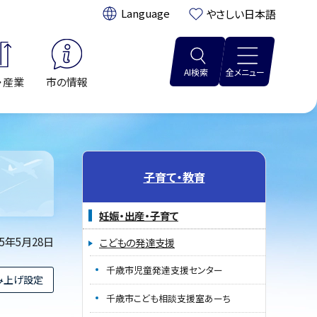
翻訳:
やさしい日本語
AI検索
全メニュー
・産業
市の情報
子育て・教育
妊娠・出産・子育て
25年5月28日
こどもの発達支援
千歳市児童発達支援センター
み上げ設定
千歳市こども相談支援室あーち