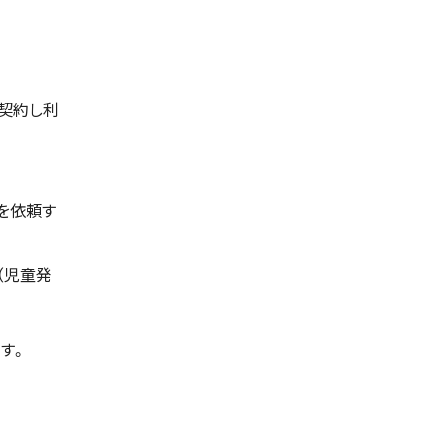
契約し利
を依頼す
（児童発
す。