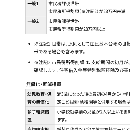
一般1
市民税課税世帯
市民税所得割額（※注記2）が28万円未満
一般2
市民税課税世帯
市民税所得割額が28万円以上
※注記1 世帯は、原則として住民基本台帳の世
帯である場合も含みます。
※注記2 市民税所得割額は、支給期間の初月が
確認します。住宅借入金等特別税額控除及び寄
無償化・軽減措置
幼児教育・保
満3歳になった後の最初の4月から小
育の無償化
定こども園・幼稚園等と併用する場合は
多子軽減措
小学校就学前の児童が2人以上いる世
置
ます。
高額障害児
補装具作成など他の障害福祉サービスを