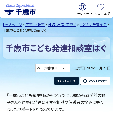
翻訳:
やさしい日本語
千歳市
Chitose
トップページ
>
子育て・教育
>
妊娠・出産・子育て
>
こどもの発達支援
>
City Hokkaido
千歳市こども発達相談室はぐ
千歳市こども発達相談室はぐ
更新日 2026年5月27日
ページ番号1003788
読み上げ
読み上げ設定
「千歳市こども発達相談室はぐ」では、0歳から就学前のお
子さんを対象に発達に関する相談や保護者の悩みに寄り
添ったサポートを行なっています。