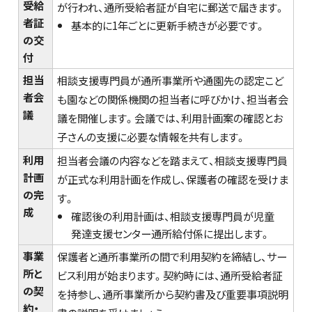
受給
が行われ、通所受給者証が自宅に郵送で届きます。
者証
基本的に1年ごとに更新手続きが必要です。
の交
付
担当
相談支援専門員が通所事業所や通園先の認定こど
者会
も園などの関係機関の担当者に呼びかけ、担当者会
議
議を開催します。会議では、利用計画案の確認とお
子さんの支援に必要な情報を共有します。
利用
担当者会議の内容などを踏まえて、相談支援専門員
計画
が正式な利用計画を作成し、保護者の確認を受けま
の完
す。
成
確認後の利用計画は、相談支援専門員が児童
発達支援センター通所給付係に提出します。
事業
保護者と通所事業所の間で利用契約を締結し、サー
所と
ビス利用が始まります。契約時には、通所受給者証
の契
を持参し、通所事業所から契約書及び重要事項説明
約・