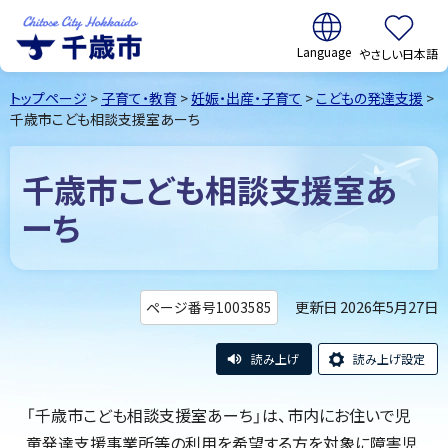
翻訳:
やさしい日本語
千歳市
Chitose
トップページ
>
子育て・教育
>
妊娠・出産・子育て
>
こどもの発達支援
>
City Hokkaido
千歳市こども相談支援室あーち
千歳市こども相談支援室あ
ーち
更新日 2026年5月27日
ページ番号1003585
読み上げ
読み上げ設定
「千歳市こども相談支援室あーち」は、市内にお住いで児
童発達支援事業所等の利用を希望する方を対象に障害児