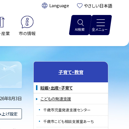
翻訳:
やさしい日本語
AI検索
全メニュー
・産業
市の情報
子育て・教育
妊娠・出産・子育て
026年8月3日
こどもの発達支援
千歳市児童発達支援センター
み上げ設定
千歳市こども相談支援室あーち