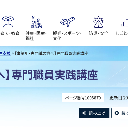
子育て・教育
健康・医療・
観光・スポーツ・
防災・安全
しごと
福祉
文化
達支援
> 【事業所・専門職の方へ】専門職員実践講座
へ】専門職員実践講座
更新日 2
ページ番号1005870
読み上げ
読