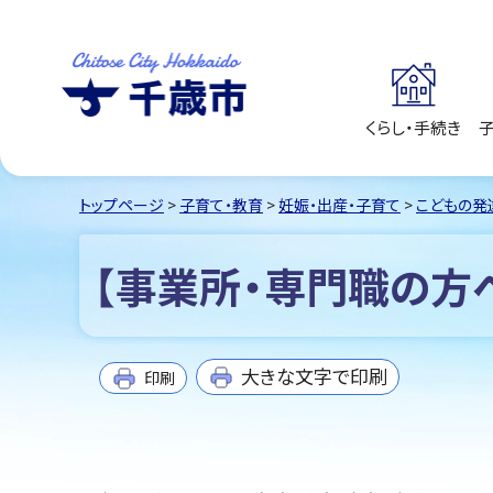
くらし・手続き
千歳市
Chitose City
Hokkaido
トップページ
>
子育て・教育
>
妊娠・出産・子育て
>
こどもの発
【事業所・専門職の方
大きな文字で印刷
印刷