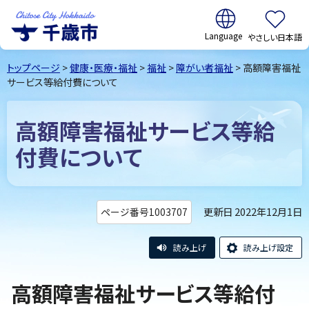
翻訳:
やさしい日本語
千歳市
Chitose
トップページ
>
健康・医療・福祉
>
福祉
>
障がい者福祉
> 高額障害福祉
City Hokkaido
サービス等給付費について
高額障害福祉サービス等給
付費について
更新日 2022年12月1日
ページ番号1003707
読み上げ
読み上げ設定
高額障害福祉サービス等給付