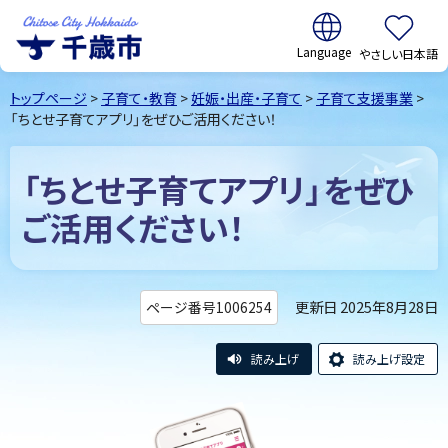
翻訳:
やさしい日本語
千歳市
Chitose
トップページ
>
子育て・教育
>
妊娠・出産・子育て
>
子育て支援事業
>
City Hokkaido
「ちとせ子育てアプリ」をぜひご活用ください！
「ちとせ子育てアプリ」をぜひ
ご活用ください！
更新日 2025年8月28日
ページ番号1006254
読み上げ
読み上げ設定