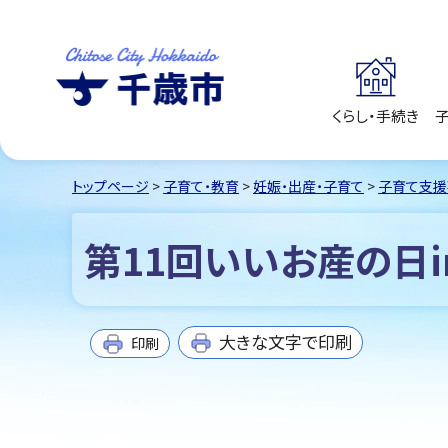
くらし・手続き
千歳市
Chitose City
Hokkaido
トップページ
>
子育て・教育
>
妊娠・出産・子育て
>
子育て支援
第11回いいお産の日i
大きな文字で印刷
印刷