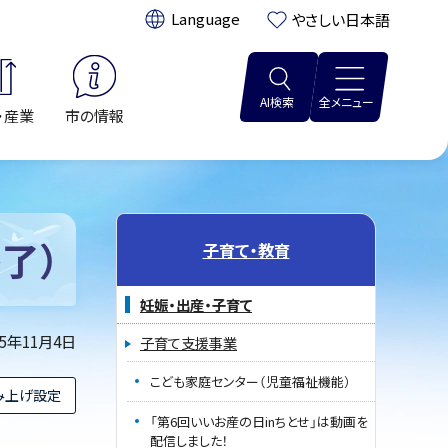
翻訳:
やさしい日本語
AI検索
全メニュー
・産業
市の情報
了）
子育て・教育
妊娠・出産・子育て
25年11月4日
子育て支援事業
こども家庭センター（児童福祉機能）
み上げ設定
「第6回いいお産の日inちとせ」は動画を
配信しました！