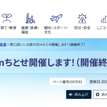
子育て・教育
健康・医療・
観光・スポーツ・
防災・安全
しごと
福祉
文化
事業
> 第11回いいお産の日inちとせ開催します！（開催終了）
nちとせ開催します！（開催終
更新日 20
ページ番号1003591
読み上げ
読