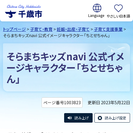
翻訳:
やさしい日本語
千歳市
Chitose
トップページ
>
子育て・教育
>
妊娠・出産・子育て
>
子育て支援事業
>
City Hokkaido
そらまちキッズnavi 公式イメージキャラクター「ちとせちゃん」
そらまちキッズnavi 公式イメ
ージキャラクター「ちとせちゃ
ん」
更新日 2023年5月22日
ページ番号1003823
読み上げ
読み上げ設定