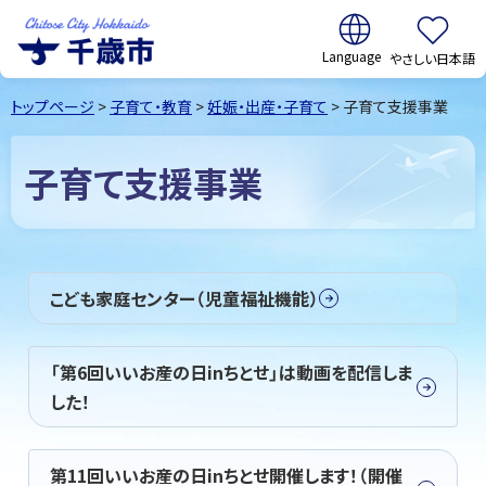
翻訳:
やさしい日本語
千歳市
Chitose
トップページ
>
子育て・教育
>
妊娠・出産・子育て
> 子育て支援事業
City Hokkaido
子育て支援事業
こども家庭センター（児童福祉機能）
「第6回いいお産の日inちとせ」は動画を配信しま
した！
第11回いいお産の日inちとせ開催します！（開催