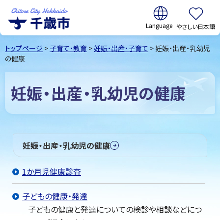
翻訳:
やさしい日本語
千歳市
Chitose
トップページ
>
子育て・教育
>
妊娠・出産・子育て
> 妊娠・出産・乳幼児
City Hokkaido
の健康
妊娠・出産・乳幼児の健康
妊娠・出産・乳幼児の健康
1か月児健康診査
子どもの健康・発達
子どもの健康と発達についての検診や相談などにつ