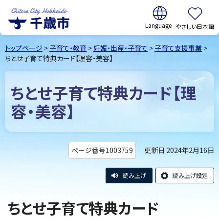
翻訳:
やさしい日本語
千歳市
Chitose
トップページ
>
子育て・教育
>
妊娠・出産・子育て
>
子育て支援事業
>
City Hokkaido
ちとせ子育て特典カード【理容・美容】
ちとせ子育て特典カード【理
容・美容】
更新日 2024年2月16日
ページ番号1003759
読み上げ
読み上げ設定
ちとせ子育て特典カード