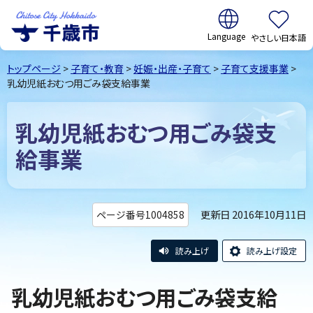
翻訳:
やさしい日本語
千歳市
Chitose
トップページ
>
子育て・教育
>
妊娠・出産・子育て
>
子育て支援事業
>
City Hokkaido
乳幼児紙おむつ用ごみ袋支給事業
乳幼児紙おむつ用ごみ袋支
給事業
更新日 2016年10月11日
ページ番号1004858
読み上げ
読み上げ設定
乳幼児紙おむつ用ごみ袋支給