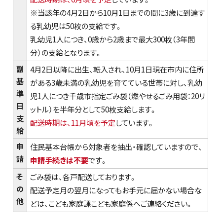
※当該年の4月2日から10月1日までの間に3歳に到達す
る乳幼児は50枚の支給です。
乳幼児1人につき、0歳から2歳まで最大300枚（3年間
分）の支給となります。
副
4月2日以降に出生、転入され、10月1日現在市内に住所
基
がある3歳未満の乳幼児を育てている世帯に対し、乳幼
準
児1人につき千歳市指定ごみ袋（燃やせるごみ用袋：20リ
日
ットル）を半年分として50枚支給します。
支
配送時期は、11月頃を予定
しています。
給
申
住民基本台帳から対象者を抽出・確認していますので、
請
申請手続きは不要
です。
そ
ごみ袋は、各戸配送しております。
の
配送予定月の翌月になってもお手元に届かない場合な
他
どは、こども家庭課こども家庭係へご連絡ください。