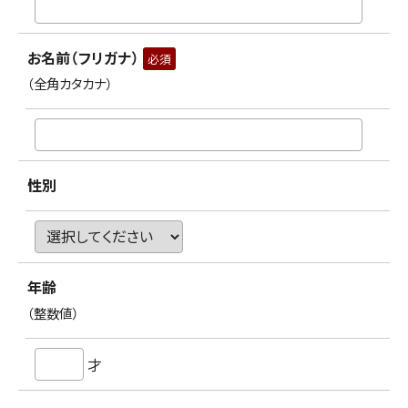
お名前（フリガナ）
必須
（全角カタカナ）
性別
年齢
（整数値）
才