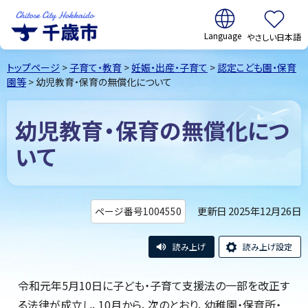
翻訳:
やさしい日本語
千歳市
Chitose
トップページ
>
子育て・教育
>
妊娠・出産・子育て
>
認定こども園・保育
City Hokkaido
園等
> 幼児教育・保育の無償化について
幼児教育・保育の無償化につ
いて
更新日 2025年12月26日
ページ番号1004550
読み上げ
読み上げ設定
令和元年5月10日に子ども・子育て支援法の一部を改正す
る法律が成立し、10月から、次のとおり、幼稚園・保育所・