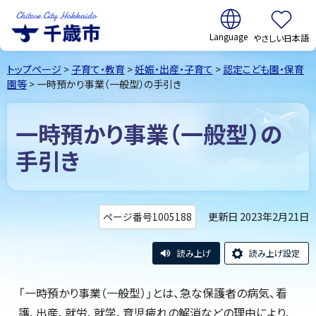
翻訳:
やさしい日本語
千歳市
Chitose
トップページ
>
子育て・教育
>
妊娠・出産・子育て
>
認定こども園・保育
City Hokkaido
園等
> 一時預かり事業（一般型）の手引き
一時預かり事業（一般型）の
手引き
更新日 2023年2月21日
ページ番号1005188
読み上げ
読み上げ設定
「一時預かり事業（一般型）」とは、急な保護者の病気、看
護、出産、就労、就学、育児疲れの解消などの理由により、