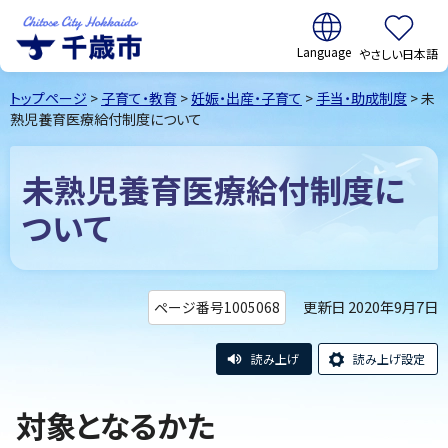
翻訳:
やさしい日本語
千歳市
Chitose
トップページ
>
子育て・教育
>
妊娠・出産・子育て
>
手当・助成制度
> 未
City Hokkaido
熟児養育医療給付制度について
未熟児養育医療給付制度に
ついて
更新日 2020年9月7日
ページ番号1005068
読み上げ
読み上げ設定
対象となるかた