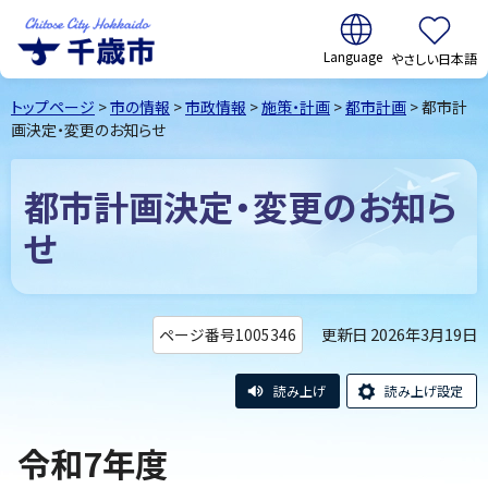
翻訳:
やさしい日本語
千歳市
Chitose
トップページ
>
市の情報
>
市政情報
>
施策・計画
>
都市計画
> 都市計
City Hokkaido
画決定・変更のお知らせ
都市計画決定・変更のお知ら
せ
更新日 2026年3月19日
ページ番号1005346
読み上げ
読み上げ設定
令和7年度