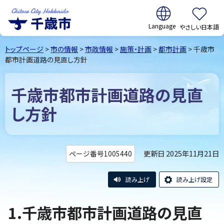
翻訳:
やさしい日本語
千歳市
Chitose
トップページ
>
市の情報
>
市政情報
>
施策・計画
>
都市計画
> 千歳市
City Hokkaido
都市計画道路の見直し方針
千歳市都市計画道路の見直
し方針
更新日 2025年11月21日
ページ番号1005440
読み上げ
読み上げ設定
1.千歳市都市計画道路の見直