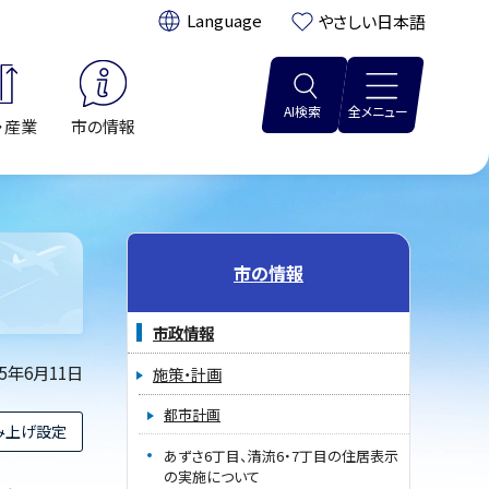
翻訳:
やさしい日本語
AI検索
全メニュー
・産業
市の情報
て
市の情報
市政情報
25年6月11日
施策・計画
都市計画
み上げ設定
あずさ6丁目、清流6・7丁目の住居表示
の実施について