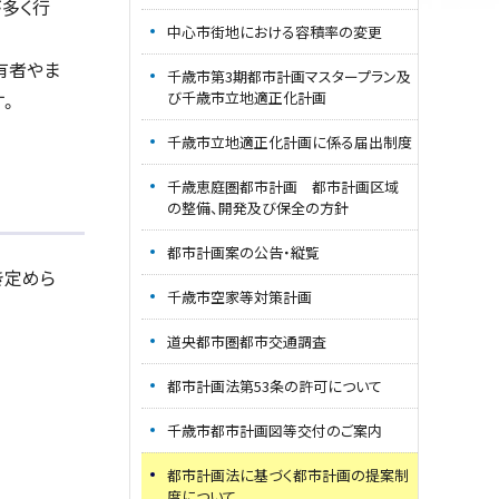
が多く行
中心市街地における容積率の変更
有者やま
千歳市第3期都市計画マスタープラン及
す。
び千歳市立地適正化計画
千歳市立地適正化計画に係る届出制度
千歳恵庭圏都市計画 都市計画区域
の整備、開発及び保全の方針
都市計画案の公告・縦覧
き定めら
千歳市空家等対策計画
道央都市圏都市交通調査
都市計画法第53条の許可について
千歳市都市計画図等交付のご案内
都市計画法に基づく都市計画の提案制
度について