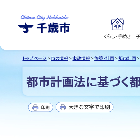
くらし・手続き
千歳市
Chitose City
Hokkaido
トップページ
>
市の情報
>
市政情報
>
施策・計画
>
都市計画
>
都市計画法に基づく
大きな文字で印刷
印刷