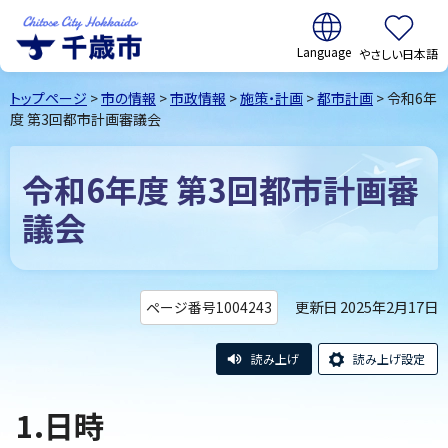
翻訳:
やさしい日本語
千歳市
Chitose
トップページ
>
市の情報
>
市政情報
>
施策・計画
>
都市計画
> 令和6年
City Hokkaido
度 第3回都市計画審議会
令和6年度 第3回都市計画審
議会
更新日 2025年2月17日
ページ番号1004243
読み上げ
読み上げ設定
1.日時