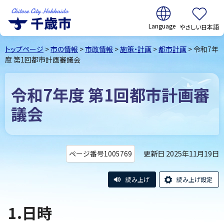
翻訳:
やさしい日本語
千歳市
Chitose
トップページ
>
市の情報
>
市政情報
>
施策・計画
>
都市計画
> 令和7年
City Hokkaido
度 第1回都市計画審議会
令和7年度 第1回都市計画審
議会
更新日 2025年11月19日
ページ番号1005769
読み上げ
読み上げ設定
1.日時