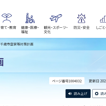
子育て・教育
健康・医療・
観光・スポーツ・
防災・安全
しごと
福祉
文化
 千歳市空家等対策計画
画
更新日 20
ページ番号1004032
読み上げ
読