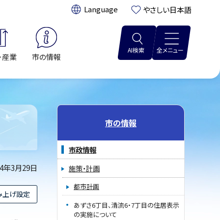
翻訳:
やさしい日本語
AI検索
全メニュー
・産業
市の情報
市の情報
市政情報
24年3月29日
施策・計画
都市計画
み上げ設定
あずさ6丁目、清流6・7丁目の住居表示
の実施について