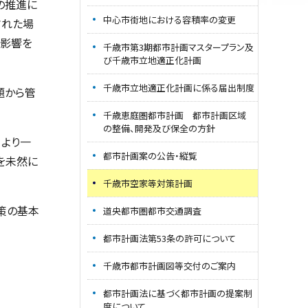
の推進に
中心市街地における容積率の変更
された場
悪影響を
千歳市第3期都市計画マスタープラン及
び千歳市立地適正化計画
千歳市立地適正化計画に係る届出制度
題から管
千歳恵庭圏都市計画 都市計画区域
の整備、開発及び保全の方針
、より一
都市計画案の公告・縦覧
を未然に
千歳市空家等対策計画
策の基本
道央都市圏都市交通調査
都市計画法第53条の許可について
千歳市都市計画図等交付のご案内
都市計画法に基づく都市計画の提案制
度について