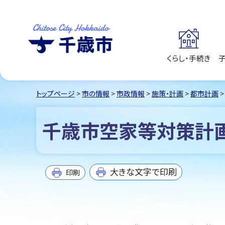
くらし・手続き
千歳市
Chitose City
Hokkaido
トップページ
>
市の情報
>
市政情報
>
施策・計画
>
都市計画
>
千歳市空家等対策計
大きな文字で印刷
印刷