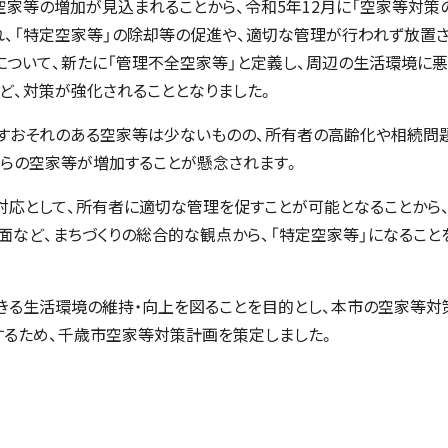
家等の増加が見込まれることから、令和5年12月に「空家等対策
れ、「特定空家等」の除却等の促進や、適切な管理が行われず放置
について、新たに「管理不全空家等」と定義し、周辺の生活環境に
ど、対策が強化されることとなりました。
すおそれのある空家等は少ないものの、所有者の高齢化や相続問
らの空家等が増加することが懸念されます。
対応として、所有者に適切な管理を促すことが可能となることから
面など、まちづくりの総合的な観点から、「特定空家等」になること
きる生活環境の維持・向上を図ることを目的とし、本市の空家等対
するため、千歳市空家等対策計画を策定しました。