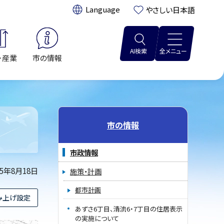
翻訳:
やさしい日本語
AI検索
全メニュー
・産業
市の情報
市の情報
市政情報
25年8月18日
施策・計画
都市計画
み上げ設定
あずさ6丁目、清流6・7丁目の住居表示
の実施について