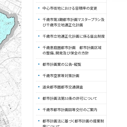
中心市街地における容積率の変更
千歳市第3期都市計画マスタープラン及
び千歳市立地適正化計画
千歳市立地適正化計画に係る届出制度
千歳恵庭圏都市計画 都市計画区域
の整備、開発及び保全の方針
都市計画案の公告・縦覧
千歳市空家等対策計画
道央都市圏都市交通調査
都市計画法第53条の許可について
千歳市都市計画図等交付のご案内
都市計画法に基づく都市計画の提案制
度について