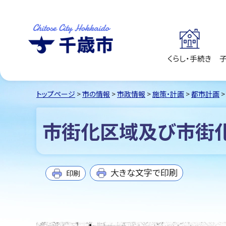
くらし・手続き
千歳市
Chitose City
Hokkaido
トップページ
>
市の情報
>
市政情報
>
施策・計画
>
都市計画
市街化区域及び市街
大きな文字で印刷
印刷