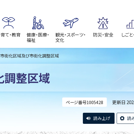
子育て・教育
健康・医療・
観光・スポーツ・
防災・安全
しごと
福祉
文化
> 市街化区域及び市街化調整区域
化調整区域
更新日 20
ページ番号1005428
読み上げ
読