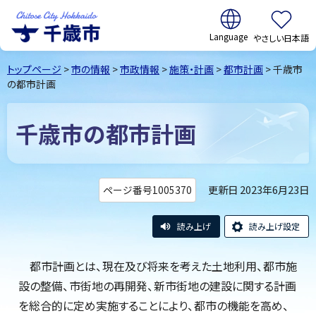
翻訳:
やさしい日本語
千歳市
Chitose
トップページ
>
市の情報
>
市政情報
>
施策・計画
>
都市計画
> 千歳市
City Hokkaido
の都市計画
千歳市の都市計画
更新日 2023年6月23日
ページ番号1005370
読み上げ
読み上げ設定
都市計画とは、現在及び将来を考えた土地利用、都市施
設の整備、市街地の再開発、新市街地の建設に関する計画
を総合的に定め実施することにより、都市の機能を高め、