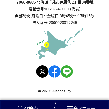
千歳市
住所:
〒066-8686 北海道千歳市東雲町2丁目34番地
電話番号:
0123-24-3131(代表)
業務時間:
月曜日～金曜日 8時45分～17時15分
法人番号:
2000020012246
公式SNS
X(旧
facebo
LINE
Twitt
ok
© 2020 Chitose City
er)
AI検索
全メニュー