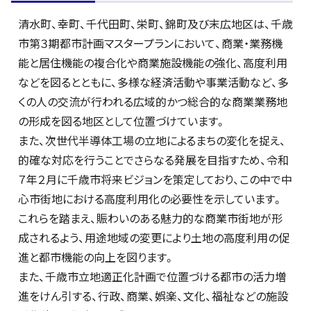
清水町、幸町、千代田町、栄町、錦町及び末広地区は、千歳
市第３期都市計画マスタープランにおいて、商業・業務機
能と居住機能の複合化や商業施設機能の強化、高度利用
などを図るとともに、多様な経済活動や事業活動など、多
くの人の交流が行われる広域的かつ総合的な商業業務地
の形成を図る地区として位置づけています。
また、次世代半導体工場の立地によるまちの変化を捉え、
的確な対応を行うことでさらなる発展を目指すため、令和
７年２月に千歳市将来ビジョンを策定しており、この中で中
心市街地における高度利用化の必要性を示しています。
これらを踏まえ、賑わいのある魅力的な商業市街地が形
成されるよう、用途地域の変更により土地の高度利用の促
進と都市機能の向上を図ります。
また、千歳市立地適正化計画で位置づける都市の活力増
進をけん引する、行政、商業、娯楽、文化、福祉などの施設