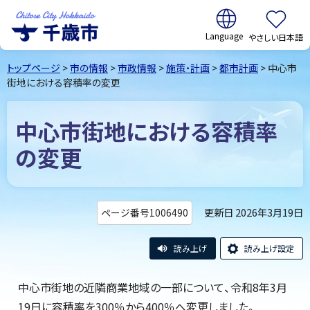
翻訳:
やさしい日本語
千歳市
Chitose
トップページ
>
市の情報
>
市政情報
>
施策・計画
>
都市計画
> 中心市
City Hokkaido
街地における容積率の変更
中心市街地における容積率
の変更
更新日 2026年3月19日
ページ番号1006490
読み上げ
読み上げ設定
中心市街地の近隣商業地域の一部について、令和8年3月
19日に容積率を300％から400％へ変更しました。