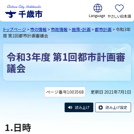
翻訳:
やさしい日本語
千歳市
Chitose
トップページ
>
市の情報
>
市政情報
>
施策・計画
>
都市計画
> 令和3年
City Hokkaido
度 第1回都市計画審議会
令和3年度 第1回都市計画審
議会
更新日 2021年7月1日
ページ番号1003568
読み上げ
読み上げ設定
1.日時