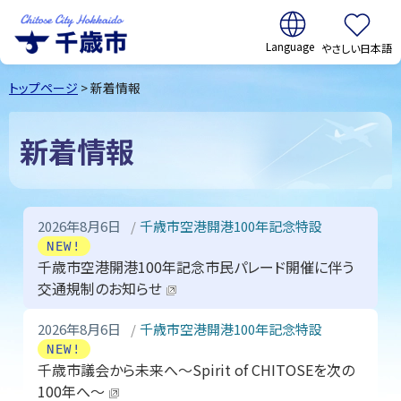
翻訳:
やさしい日本語
千歳市
Chitose
トップページ
> 新着情報
City Hokkaido
新着情報
2026年8月6日
千歳市空港開港100年記念特設
NEW!
千歳市空港開港100年記念市民パレード開催に伴う
交通規制のお知らせ
2026年8月6日
千歳市空港開港100年記念特設
NEW!
千歳市議会から未来へ～Spirit of CHITOSEを次の
100年へ～