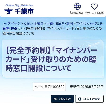
翻訳:
やさしい日本語
千歳市
Chitose
トップページ
>
くらし・手続き
>
戸籍・住民票・証明
>
マイナンバー（社会
City Hokkaido
保障・税番号）
> 【完全予約制】「マイナンバーカード」受け取りのための
臨時窓口開設について
【完全予約制】「マイナンバー
カード」受け取りのための臨
時窓口開設について
更新日 2026年7月23日
ページ番号1003589
読み上げ
読み上げ設定