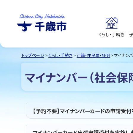
くらし・手続き
千歳市
Chitose City
Hokkaido
トップページ
>
くらし・手続き
>
戸籍・住民票・証明
> マイナン
マイナンバー（社会保
【予約不要】マイナンバーカードの申請受付
マイナンバーカード出張申請受付を実施し