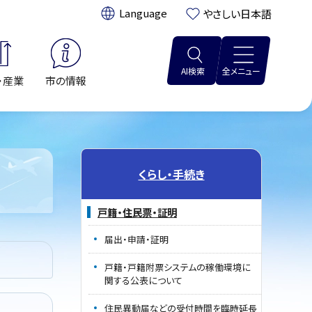
翻訳:
やさしい日本語
AI検索
全メニュー
・産業
市の情報
くらし・手続き
戸籍・住民票・証明
届出・申請・証明
戸籍・戸籍附票システムの稼働環境に
関する公表について
住民異動届などの受付時間を臨時延長