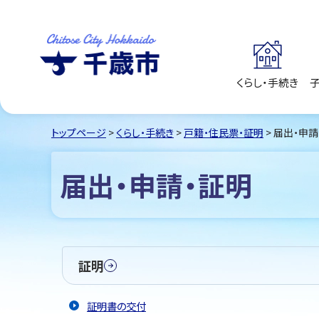
くらし・手続き
千歳市
Chitose City
Hokkaido
トップページ
>
くらし・手続き
>
戸籍・住民票・証明
> 届出・申
届出・申請・証明
証明
証明書の交付