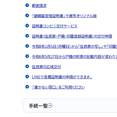
郵便請求
「婚姻届受理証明書」千歳市オリジナル版
証明書コンビニ交付サービス
証明書（住民票・戸籍・印鑑登録証明書）の交付申請
令和8年1月5日（月曜日）から「住民票の写し」や「印
令和6年5月27日から戸籍の附票の記載内容が変わり
住民票の広域交付
LINEで各種証明書の申請ができます。
『書かない窓口』をご利用ください
手続一覧