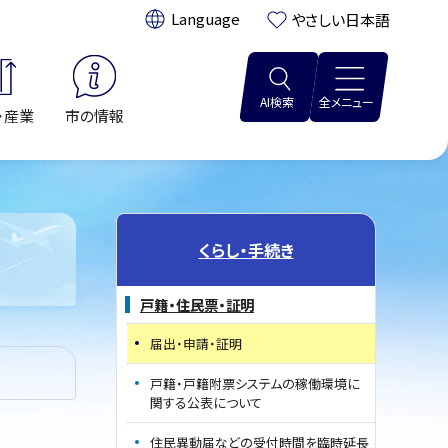
翻訳:
やさしい日本語
AI検索
全メニュー
・産業
市の情報
くらし・手続き
戸籍・住民票・証明
届出・申請・証明
戸籍・戸籍附票システムの稼働環境に
関する公表について
住民異動届などの受付時間を臨時延長