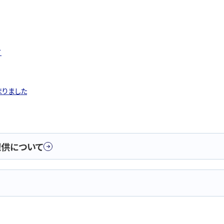
て
まりました
供について