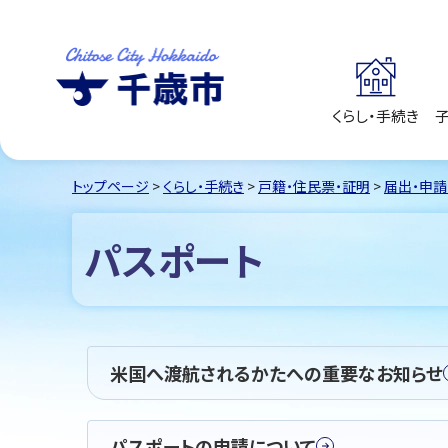
くらし・手続き
千歳市
Chitose City
Hokkaido
トップページ
>
くらし・手続き
>
戸籍・住民票・証明
>
届出・申請
パスポート
米国へ渡航されるかたへの重要なお知らせ
パスポートの申請について