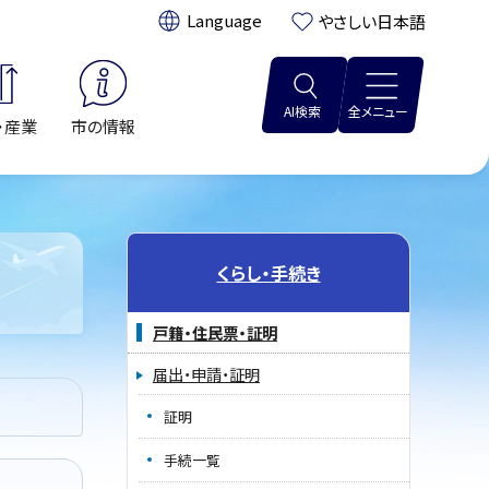
翻訳:
やさしい日本語
AI検索
全メニュー
・産業
市の情報
くらし・手続き
戸籍・住民票・証明
届出・申請・証明
証明
手続一覧