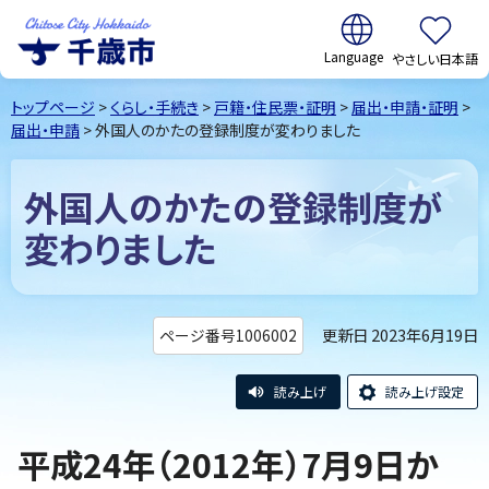
翻訳:
やさしい日本語
千歳市
Chitose
トップページ
>
くらし・手続き
>
戸籍・住民票・証明
>
届出・申請・証明
>
City Hokkaido
届出・申請
> 外国人のかたの登録制度が変わりました
外国人のかたの登録制度が
変わりました
更新日 2023年6月19日
ページ番号1006002
読み上げ
読み上げ設定
平成24年（2012年）7月9日か