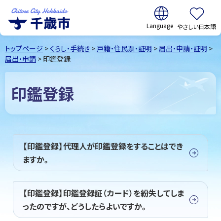
翻訳:
やさしい日本語
千歳市
Chitose
トップページ
>
くらし・手続き
>
戸籍・住民票・証明
>
届出・申請・証明
>
City Hokkaido
届出・申請
> 印鑑登録
印鑑登録
【印鑑登録】代理人が印鑑登録をすることはでき
ますか。
【印鑑登録】印鑑登録証（カード）を紛失してしま
ったのですが、どうしたらよいですか。