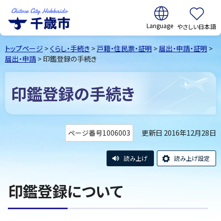
翻訳:
やさしい日本語
千歳市
Chitose
トップページ
>
くらし・手続き
>
戸籍・住民票・証明
>
届出・申請・証明
>
City Hokkaido
届出・申請
> 印鑑登録の手続き
印鑑登録の手続き
更新日 2016年12月28日
ページ番号1006003
読み上げ
読み上げ設定
印鑑登録について