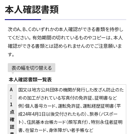
本人確認書類
次のA、B、Cのいずれかの本人確認ができる書類を持参し
てください。有効期間の切れているものやコピーは、本人
確認ができる書類とは認められませんのでご注意願いま
す。
表の幅を切り替える
本人確認書類一覧表
A
国又は地方公共団体の機関が発行した改ざん防止のた
：
めの加工がされている写真付の免許証、証明書など
1
例）個人番号カード、運転免許証、運転経歴証明書（平
点
成24年4月1日以後交付されたもの）、旅券（パスポー
確
ト）、住民基本台帳カード（顔写真付）、特別永住者証明
認
書、在留カード、身体障がい者手帳など