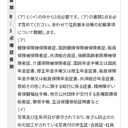
書
類
B
（ア）と（イ）の中から3点必要です。（ア）の書類1点を必
：
ず含めてください。あわせて住民基本台帳の記載事項
3
について聴聞します。
点
（ア）
確
健康保険被保険者証、国民健康保険被保険者証、船員
認
保険被保険者証、共済組合員証、後期高齢者医療被保
書
険者証、介護保険被保険者証、国民年金手帳又は国民
類
年金証書、厚生年金手帳又は厚生年金証書、船員保険
年金手帳又は船員保険年金証書、共済組合年金証書、
恩給その他これに類する給付に係る証書、精神障がい
者保健福祉手帳、地方公共団体が交付する各種医療受
給者証、療育手帳、生活保護受給証明書など
（イ）
写真及び生年月日が表示されており、改ざん防止のた
めの加工がされている写真付の学生証・会員証・社員