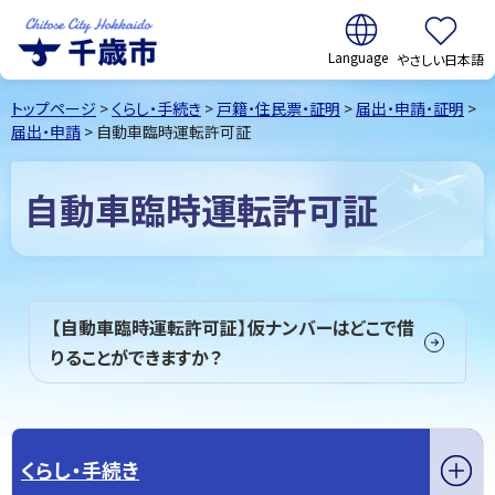
翻訳:
やさしい日本語
千歳市
Chitose
トップページ
>
くらし・手続き
>
戸籍・住民票・証明
>
届出・申請・証明
>
City Hokkaido
届出・申請
> 自動車臨時運転許可証
自動車臨時運転許可証
【自動車臨時運転許可証】仮ナンバーはどこで借
りることができますか？
くらし・手続き