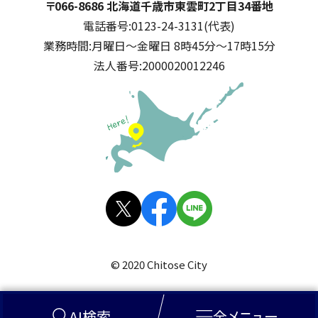
千歳市
住所:
〒066-8686 北海道千歳市東雲町2丁目34番地
電話番号:
0123-24-3131(代表)
業務時間:
月曜日～金曜日 8時45分～17時15分
法人番号:
2000020012246
公式SNS
X(旧
facebo
LINE
Twitt
ok
© 2020 Chitose City
er)
AI検索
全メニュー