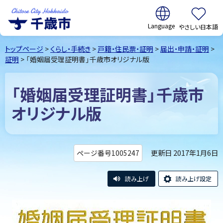
翻訳:
やさしい日本語
千歳市
Chitose
トップページ
>
くらし・手続き
>
戸籍・住民票・証明
>
届出・申請・証明
>
City Hokkaido
証明
> 「婚姻届受理証明書」千歳市オリジナル版
「婚姻届受理証明書」千歳市
オリジナル版
更新日 2017年1月6日
ページ番号1005247
読み上げ
読み上げ設定