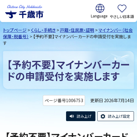
翻訳:
やさしい日本語
千歳市
Chitose
トップページ
>
くらし・手続き
>
戸籍・住民票・証明
>
マイナンバー（社会
City Hokkaido
保障・税番号）
> 【予約不要】マイナンバーカードの申請受付を実施しま
す
【予約不要】マイナンバーカー
ドの申請受付を実施します
更新日 2026年7月14日
ページ番号1006753
読み上げ
読み上げ設定
【予約不要】マイナンバーカード