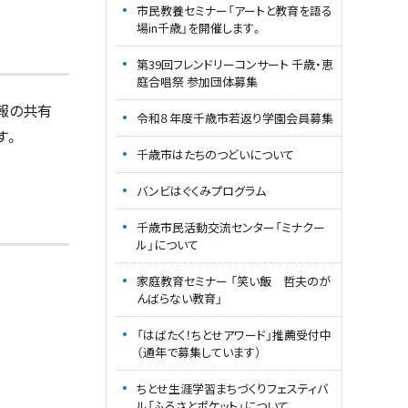
市民教養セミナー「アートと教育を語る
場in千歳」を開催します。
第39回フレンドリーコンサート 千歳・恵
庭合唱祭 参加団体募集
報の共有
令和８年度千歳市若返り学園会員募集
す。
千歳市はたちのつどいについて
バンビはぐくみプログラム
千歳市民活動交流センター「ミナクー
ル」について
家庭教育セミナー 「笑い飯 哲夫のが
んばらない教育」
「はばたく！ちとせアワード」推薦受付中
（通年で募集しています）
ちとせ生涯学習まちづくりフェスティバ
ル「ふるさとポケット」について