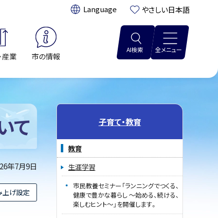
翻訳:
やさしい日本語
AI検索
全メニュー
・産業
市の情報
いて
子育て・教育
教育
026年7月9日
生涯学習
市民教養セミナー「ランニングでつくる、
み上げ設定
健康で豊かな暮らし ～始める、続ける、
楽しむヒント～」を開催します。