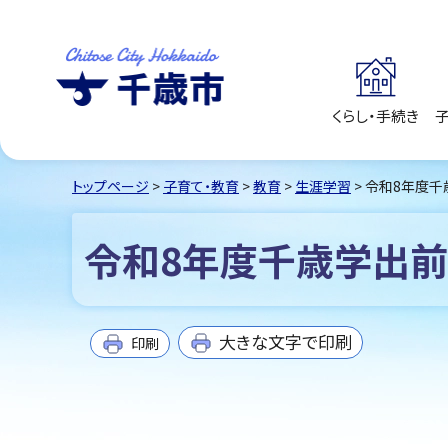
くらし・手続き
千歳市
Chitose City
Hokkaido
トップページ
>
子育て・教育
>
教育
>
生涯学習
> 令和8年度
令和8年度千歳学出
大きな文字で印刷
印刷